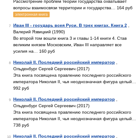
Рассмотрение проблем теории государства охватывает
вопросы взаимосвязи территории и государства… 164 руб
электронная книга
Иван III - государь всея Руси. В трех книгах. Книга 2
,
7
Валерий Язвицкий (1990)
Во второй том вошли книга 3 и главы 1-14 книги 4. Став
великим князем Московским, Иван III направляет все
усилия на… 160 руб
Николай II. Последний российский император
,
8
Ольденбург Сергей Сергеевич (2017)
Эта книга посвящена правлению последнего российского
императора Николая II, чья неоднозначная фигура целый…
992 руб
Николай II. Последний российский император
,
9
Ольденбург Сергей Сергеевич (2017)
Эта книга посвящена правлению последнего российского
императора Николая II, чья неоднозначная фигура целый…
738 руб
Николай II. Последний российский император
,
10