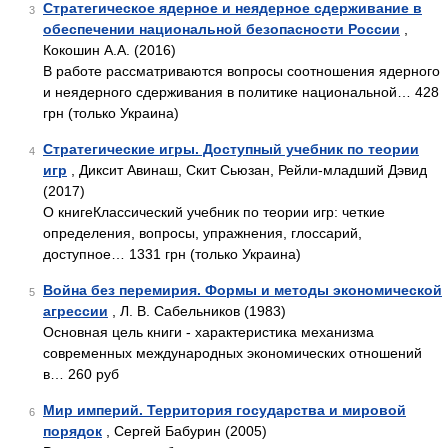
Стратегическое ядерное и неядерное сдерживание в
3
обеспечении национальной безопасности России
,
Кокошин А.А. (2016)
В работе рассматриваются вопросы соотношения ядерного
и неядерного сдерживания в политике национальной… 428
грн (только Украина)
Стратегические игры. Доступный учебник по теории
4
игр
, Диксит Авинаш, Скит Сьюзан, Рейли-младший Дэвид
(2017)
О книгеКлассический учебник по теории игр: четкие
определения, вопросы, упражнения, глоссарий,
доступное… 1331 грн (только Украина)
Война без перемирия. Формы и методы экономической
5
агрессии
, Л. В. Сабельников (1983)
Основная цель книги - характеристика механизма
современных международных экономических отношений
в… 260 руб
Мир империй. Территория государства и мировой
6
порядок
, Сергей Бабурин (2005)