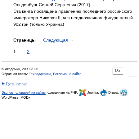
Ольденбург Сергей Сергеевич (2017)
Эта книга посвящена правлению последнего российского
императора Николая II, чья неоднозначная фигура целый…
902 грн (только Украина)
Страницы
Следующая
→
1
2
© Академик, 2000-2026
18+
Обратная связь:
Техподдержка
,
Реклама на сайте
👣 Путешествия
Экспорт словарей на сайты
, сделанные на PHP,
Joomla,
Drupal,
WordPress, MODx.